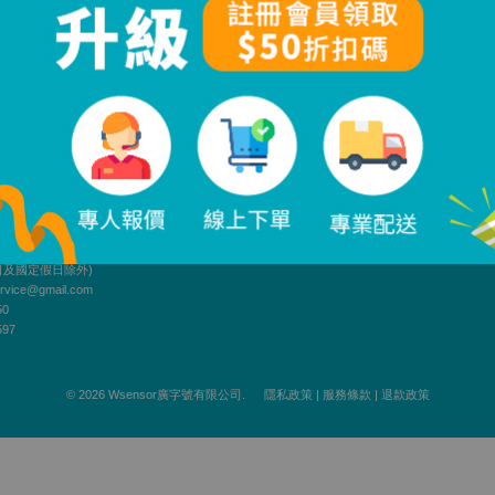
】雙鉗相位伏安表
000｜ETCR4300
$ 6,400
起
司
Facebook
Line
~12:00；13:00~18:00
日及國定假日除外)
vice@gmail.com
50
97
© 2026 Wsensor廣字號有限公司.
隱私政策
|
服務條款
|
退款政策