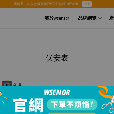
慶開幕，加入會員可領取$50折扣碼"NEW50"
GO!
關於wsensor
品牌總覽
產
伏安表