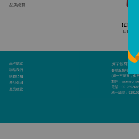
品牌總覽
【ETCR
｜ETCR4
從
NT
品牌總覽
廣字號有限公
聯絡我們
客服服務時間：10:00
(週一至週五，假
購物須知
郵件：wsensor.ser
產品保固
電話：02-259268
產品總覽
統一編號：829105