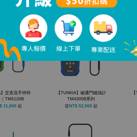
TUNKIA
IA】交直流手持特
【TUNKIA】磁通門磁強計
【
｜TM5120B
TM4300B系列
$ 11,000
起
從
NT$ 52,000
起