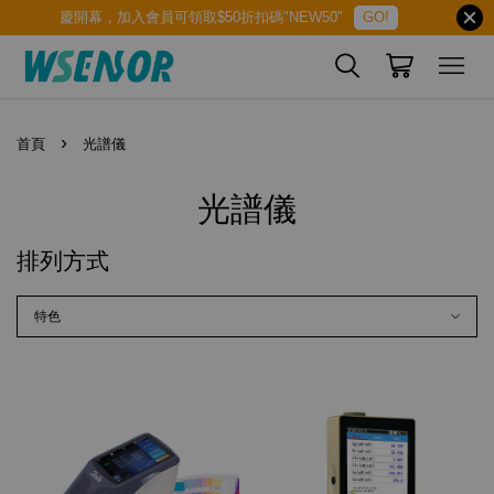
慶開幕，加入會員可領取$50折扣碼"NEW50"
GO!
›
首頁
光譜儀
光譜儀
排列方式