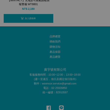
【WINTACT】充電款可燃氣體檢測
報警儀 WT8801
NT$ 2,180
加入購物車
品牌總覽
聯絡我們
購物須知
產品保固
產品總覽
廣字號有限公司
客服服務時間：10:00~12:00；13:00~18:00
(週一至週五，假日及國定假日除外)
郵件：wsensor.service@gmail.com
電話：02-25926850
統一編號：82910597
Facebook
Line