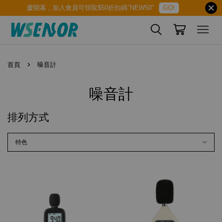
慶開幕，加入會員可領取$50折扣碼"NEW50"
GO!
›
首頁
噪音計
噪音計
排列方式