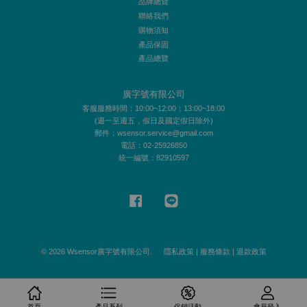
品牌總覽
聯絡我們
購物須知
產品保固
產品總覽
廣字號有限公司
客服服務時間：10:00~12:00；13:00~18:00
(週一至週五，假日及國定假日除外)
郵件：wsensor.service@gmail.com
電話：02-25926850
統一編號：82910597
Facebook
Line
© 2026 Wsensor廣字號有限公司.
隱私政策
|
服務條款
|
退款政策
首頁
產品系列
促銷活動
會員登入