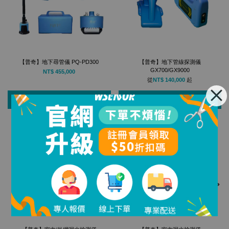
【普奇】地下尋管儀 PQ-PD300
【普奇】地下管線探測儀
GX700/GX9000
NT$ 455,000
從
NT$ 140,000
起
加入購物車
瀏覽規格