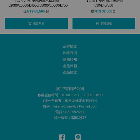
【普奇】室內/外網漏水檢測儀
【普奇】室內漏水檢測儀
L2000/L3000/L4000/L5000/L6000/L7000
L30/L40/L50
從
NT$ 65,500
起
從
NT$ 32,500
起
瀏覽規格
瀏覽規格
品牌總覽
聯絡我們
購物須知
產品保固
產品總覽
廣字號有限公司
客服服務時間：10:00~12:00；13:00~18:00
(週一至週五，假日及國定假日除外)
郵件：wsensor.service@gmail.com
電話：02-25926850
統一編號：82910597
Facebook
Line