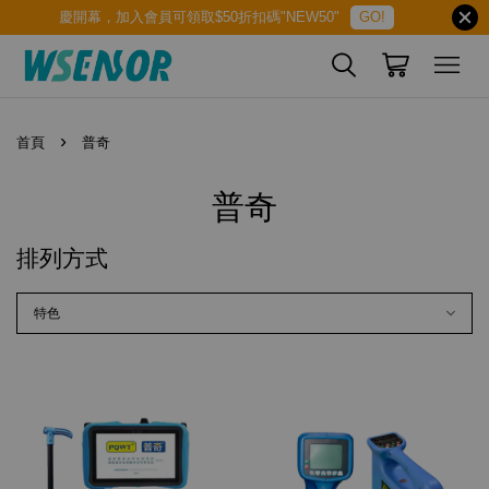
慶開幕，加入會員可領取$50折扣碼"NEW50"
GO!
›
首頁
普奇
普奇
排列方式