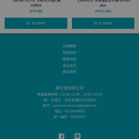
【BENETECH】木材水分測試儀
【SANPO】木材牆面水分儀 MD920
GM610
plus
NT$ 560
NT$ 2,360
加入購物車
加入購物車
品牌總覽
聯絡我們
購物須知
產品保固
產品總覽
廣字號有限公司
客服服務時間：10:00~12:00；13:00~18:00
(週一至週五，假日及國定假日除外)
郵件：wsensor.service@gmail.com
電話：02-25926850
統一編號：82910597
Facebook
Line