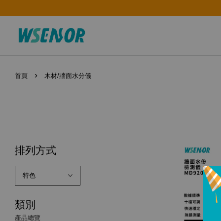
›
首頁
木材/牆面水分儀
排列方式
類別
產品總覽