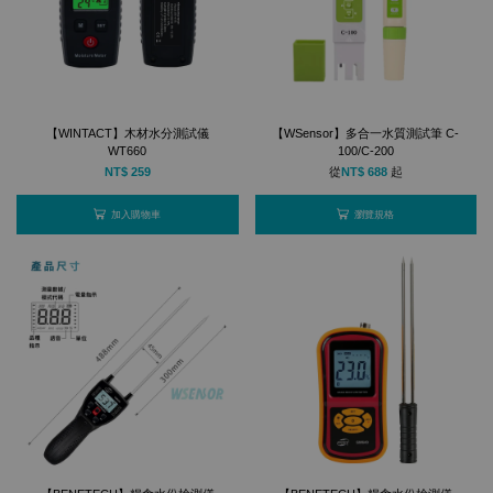
【WINTACT】木材水分測試儀
【WSensor】多合一水質測試筆 C-
WT660
100/C-200
NT$ 259
從
NT$ 688
起
加入購物車
瀏覽規格