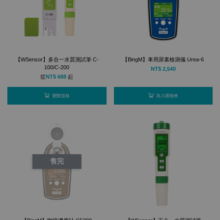
【WSensor】多合一水質測試筆 C-
【BingM】車用尿素檢測儀 Urea-6
100/C-200
NT$ 2,540
從
NT$ 688
起
瀏覽規格
加入購物車
售完