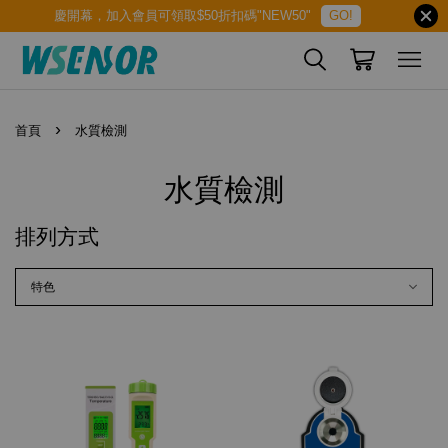
慶開幕，加入會員可領取$50折扣碼"NEW50"
GO!
›
首頁
水質檢測
水質檢測
排列方式