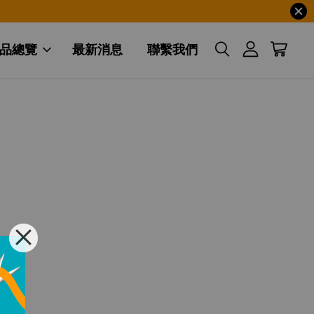
品總覽
最新消息
聯繫我們