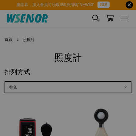
慶開幕，加入會員可領取$50折扣碼"NEW50"
GO!
›
首頁
照度計
照度計
排列方式