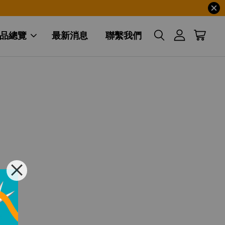
品總覽
最新消息
聯繫我們