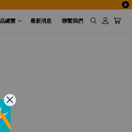
品總覽
最新消息
聯繫我們