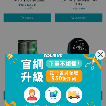
【SNDWAY】雙向雷射測距儀
【SNDWAY】雷射水平儀｜SW-
383G
從
NT$ 1,760
起
NT$ 2,500
NT$ 3,990
瀏覽規格
加入購物車
【SNDWAY】高精度標線雷射水平
【SNDWAY】數顯滾輪測距儀 SW-
儀 SW-331G
X30A/SW-X30D
NT$ 1,190
從
NT$ 729
起
加入購物車
瀏覽規格