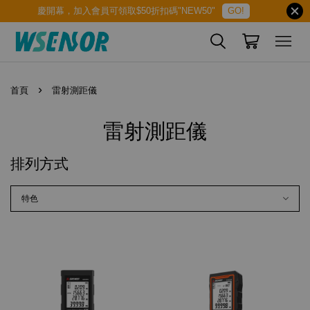
慶開幕，加入會員可領取$50折扣碼"NEW50"
GO!
›
首頁
雷射測距儀
雷射測距儀
排列方式