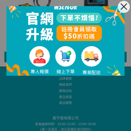
【ETCR】接地電阻在線檢測儀(標準
【ETCR】防雷元件測試儀｜
款)｜ETCR2800KC
ETCR3800B
NT$ 8,600
NT$ 13,463
加入購物車
加入購物車
品牌總覽
聯絡我們
購物須知
產品保固
產品總覽
廣字號有限公司
客服服務時間：10:00~12:00；13:00~18:00
(週一至週五，假日及國定假日除外)