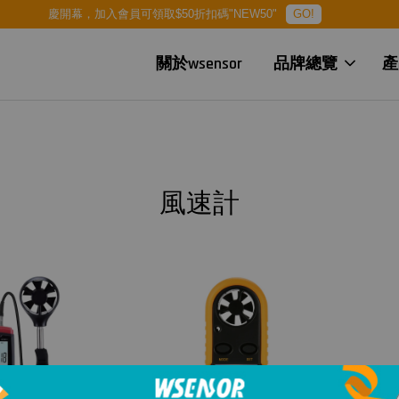
慶開幕，加入會員可領取$50折扣碼"NEW50"
GO!
關於wsensor
品牌總覽
產
風速計