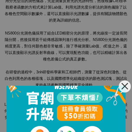
用分光型法的測色儀器，先是測量反射光的光譜特性，然後根據CIE標準
觀察者函數的方程式來計算Lab值。利用光譜光度分析法的測色儀除了以
各種色空間顯示數據外，還可以直接顯示光譜數據，提供有關該物體顏色
的更為詳細的信息。
NS800分光測色儀採用了組合LED精密分光的原理，將光線按一定波長間
隔分開，然後採用若干組傳感器陣列進行感光分析。NS800分光測色儀的
精度更高，對任何顏色都非常敏感，除了準確測量Lab值、dE值之外，還
可以直接顯示光譜反射率曲線，可以實現配色功能，也可以精確計算出各
種色差儀公式的真正參數。
在研發的過程中，3nh研發科學家和工程師們，測量了從深色到淺色、從
白色到黑色的各種樣塊，以及國際標準化組織提供的顏色測試塊，測試出
來的各項參數跟國際標準完全接軌。
3nh還分析了日本、美國和德國等進口分光測色儀的參數，他們之間的
Lab絕對值都控制在±1.5以內。NS800與日本儀器之間的Lab值比較，測任
何顏色的物品，都能將Lab的大差距控制在±1.0以內，這是3nh高新科技的
突破，實現了與國際市場的完全兼容，一場高精度國產化分光測色儀的革
命即將來臨！