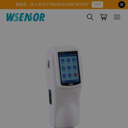
慶開幕，加入會員可領取$50折扣碼"NEW50"
GO!