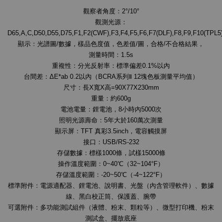
觀察者角度：2°/10°
觀測光源：
D65,A,C,D50,D55,D75,F1,F2(CWF),F3,F4,F5,F6,F7(DLF),F8,F9,F10(TPL5)
顯示：光譜圖/數據，樣品色度值，色差值/圖，合格/不合格結果，
測量時間：1.5s
重複性：分光反射率：標準偏差0.1%以內
台間差：ΔE*ab 0.2以內（BCRA系列Ⅱ 12塊色板測量平均值）
尺寸：長X寬X高=90X77X230mm
重量：約600g
電池電量：鋰電池，8小時內5000次
照明光源壽命：5年大於160萬次測量
顯示屏：TFT 真彩3.5inch，電容觸摸屏
接口：USB/RS-232
存儲數據：標樣1000條，試樣15000條
操作溫度範圍：0~40℃（32~104°F）
存儲溫度範圍：-20~50℃（-4~122°F）
標準附件：電源適配器、鋰電池、說明書、光盤（內含管理軟件）、數據
線、黑白校正筒、保護蓋、腕帶
可選附件：多功能測試組件（液體、粉末、顆粒等）、微型打印機、粉末
測試盒、擺放底座