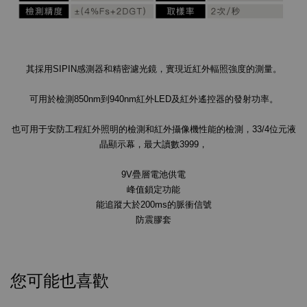
其採用SIPIN感測器和精密濾光鏡，實現近紅外輻照強度的測量。
可用於檢測850nm到940nm紅外LED及紅外遙控器的發射功率。
也可用于安防工程紅外照明的檢測和紅外攝像機性能的檢測，33/4位元液
晶顯示幕，最大讀數3999，
9V疊層電池供電
峰值鎖定功能
能追蹤大於200ms的脈衝信號
防震膠套
您可能也喜歡