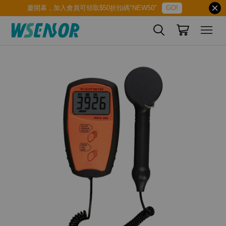
慶開幕，加入會員可領取$50折扣碼"NEW50"
GO!