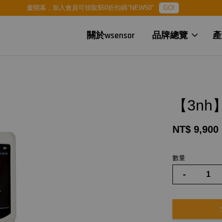
慶開幕，加入會員可領取$50折扣碼"NEW50"
GO!
關於wsensor
品牌總覽
產
【3nh
NT$ 9,900
數量
-