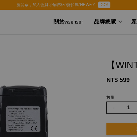
慶開幕，加入會員可領取$50折扣碼"NEW50"
GO!
關於wsensor
品牌總覽
產
【WIN
NT$ 599
數量
-