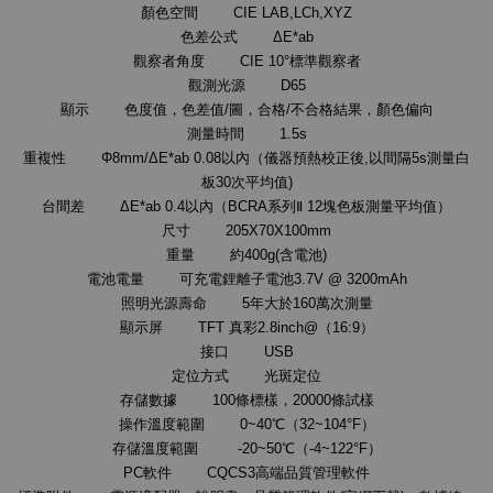
顏色空間 CIE LAB,LCh,XYZ
色差公式 ΔE*ab
觀察者角度 CIE 10°標準觀察者
觀測光源 D65
顯示 色度值，色差值/圖，合格/不合格結果，顏色偏向
測量時間 1.5s
重複性 Φ8mm/ΔE*ab 0.08以內（儀器預熱校正後,以間隔5s測量白
板30次平均值)
台間差 ΔE*ab 0.4以內（BCRA系列Ⅱ 12塊色板測量平均值）
尺寸 205X70X100mm
重量 約400g(含電池)
電池電量 可充電鋰離子電池3.7V @ 3200mAh
照明光源壽命 5年大於160萬次測量
顯示屏 TFT 真彩2.8inch@（16:9）
接口 USB
定位方式 光斑定位
存儲數據 100條標樣，20000條試樣
操作溫度範圍 0~40℃（32~104°F）
存儲溫度範圍 -20~50℃（-4~122°F）
PC軟件 CQCS3高端品質管理軟件