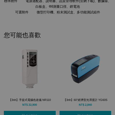
標準附件 電源適配器、說明書、品質管理軟件(官網下載)、數據線、
白板盒、Φ8測量口徑、鋰電池
可選附件 微型打印機、粉末測試盒、多功能測試組件
您可能也喜歡
【3nh】手提式電腦色差儀 NR110
【3nh】60°經濟型光澤度計 YG60S
NT$ 22,900
NT$ 2,840