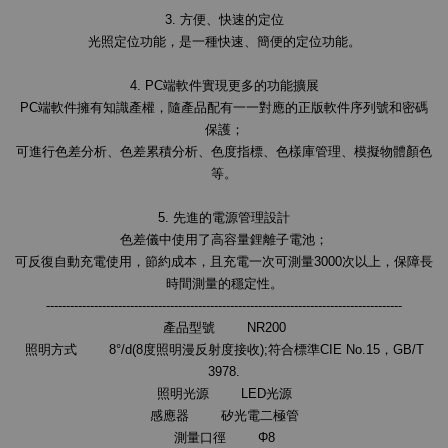
3. 方便、快速的定位
光照定位功能，是一種快速、簡便的定位功能。
4. PC端軟件實現更多的功能擴展
PC端軟件擁有知識產權，隨產品配有一一對應的正版軟件序列號和密碼
保護；
可進行色差分析、色差累積分析、色度指標、色樣庫管理、模擬物體顏色
等。
5. 先進的電源管理設計
色差儀中使用了高容量鋰離子電池；
可反復自動充電使用，節約成本，且充電一次可測量3000次以上，保障長
時間測量的穩定性。
-----------------------------------------------------------------------------------------
產品型號 NR200
照明方式 8°/d(8度照明漫反射度接收);符合標準CIE No.15，GB/T
3978.
照明光源 LED光源
感應器 矽光電二極管
測量口徑 Φ8