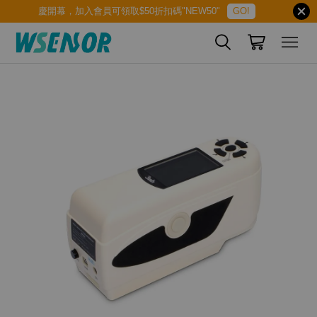
慶開幕，加入會員可領取$50折扣碼"NEW50"
GO!