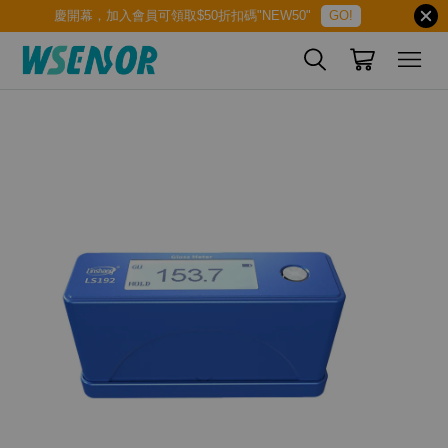
慶開幕，加入會員可領取$50折扣碼"NEW50"
GO!