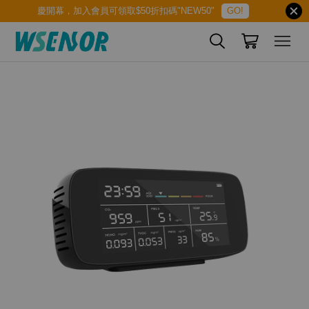
慶開幕，加入會員可領取$50折扣碼"NEW50"
GO!