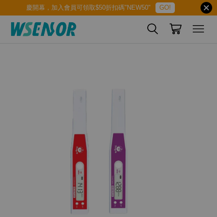
慶開幕，加入會員可領取$50折扣碼"NEW50"
GO!