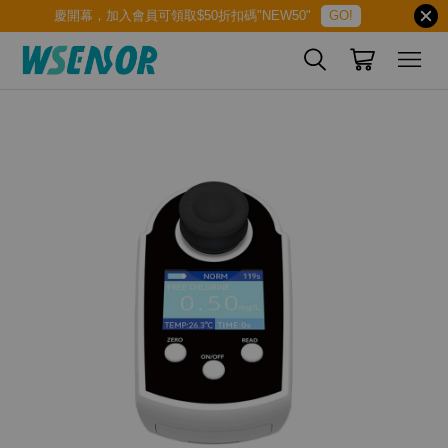
慶開幕，加入會員可領取$50折扣碼"NEW50"
GO!