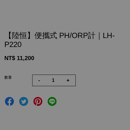
【陸恒】便攜式 PH/ORP計｜LH-
P220
NT$ 11,200
數量
-
+