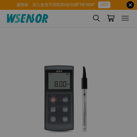
慶開幕，加入會員可領取$50折扣碼"NEW50"
GO!