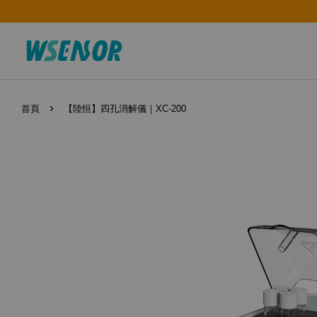
›
首頁
【陸恒】四孔消解儀｜XC-200