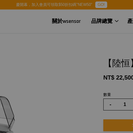
慶開幕，加入會員可領取$50折扣碼"NEW50"
GO!
關於wsensor
品牌總覽
產
【陸恒
NT$ 22,50
數量
-