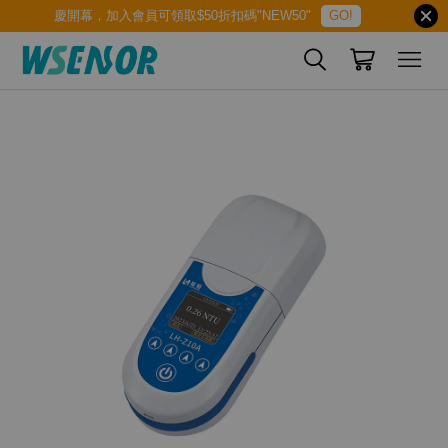
慶開幕，加入會員可領取$50折扣碼"NEW50"
GO!