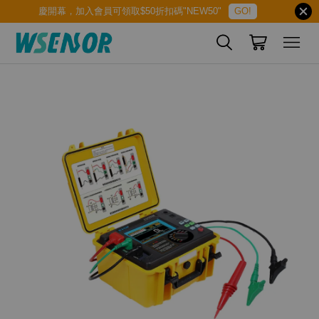
慶開幕，加入會員可領取$50折扣碼"NEW50"
GO!