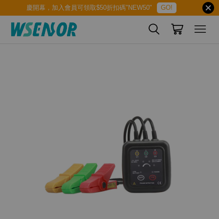
慶開幕，加入會員可領取$50折扣碼"NEW50"
GO!