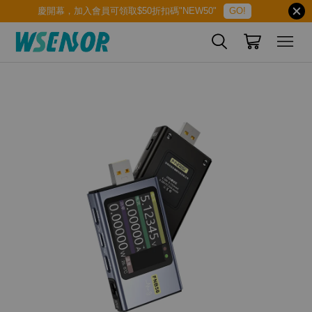
慶開幕，加入會員可領取$50折扣碼"NEW50"
GO!