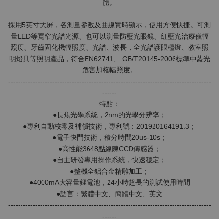
體。
採用5英寸大屏，各測量參數及曲線實時顯示，使用方便快捷。可測
量LED等寬窄光譜光源、也可以測量防藍光眼鏡、紅藍光治療儀輻
照度、牙齒固化機輻照度、光譜、波長，全光譜護眼檯燈、教室照
明燈具等照明產品，符合EN62741、 GB/T20145-2006標準中藍光
危害加權輻照度。
-----------------------------------------------------------------------------------
------
特點：
●長焦光學系統，2nm的光學分辨率；
●專利自動校零及補償技術，專利號：201920164191.3；
●電子快門技術，積分時間20us-10s；
●高性能3648點線陳CCD傳感器；
●自主研發專用操作系統，快速穩定；
●整機全鋁合金精雕加工；
●4000mA大容量鋰電池，24小時超長的測試使用時間
●語言：繁體中文、簡體中文、英文
-----------------------------------------------------------------------------------
------