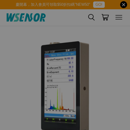
慶開幕，加入會員可領取$50折扣碼"NEW50"
GO!