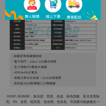
OHSP-350B/BF，集光譜、照度、色溫、顯色指數、藍光危害輻
照、R9、波長、輻照度、色坐標、色容差、等測量功能參數於一