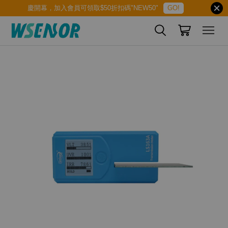
慶開幕，加入會員可領取$50折扣碼"NEW50"
GO!