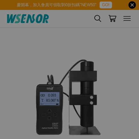
慶開幕，加入會員可領取$50折扣碼"NEW50"
GO!