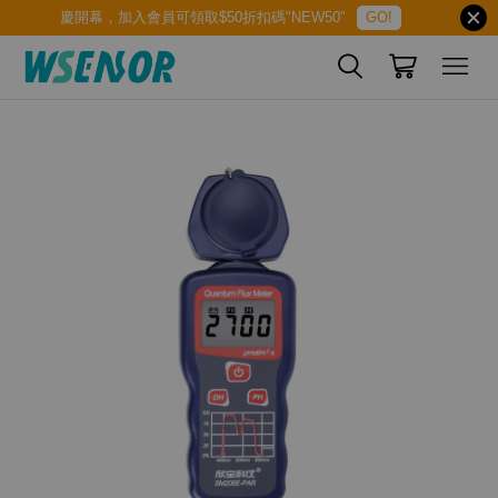
慶開幕，加入會員可領取$50折扣碼"NEW50"
GO!