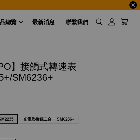
品總覽
最新消息
聯繫我們
NPO】接觸式轉速表
5+/SM6236+
M2235
光電及接觸二合一 SM6236+