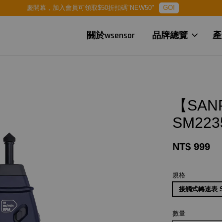
慶開幕，加入會員可領取$50折扣碼"NEW50"
GO!
關於wsensor
品牌總覽
產
【SA
SM223
NT$ 999
規格
接觸式轉速表 S
數量