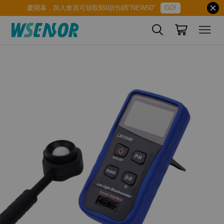
慶開幕，加入會員可領取$50折扣碼"NEW50"
GO!