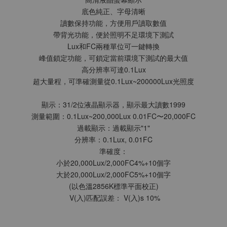
底色純正、字母清晰
讀數保持功能，方便用戶讀取數值
帶背光功能，便於照明不足環境下測試
Lux和FC兩種單位可一鍵轉換
峰值鎖定功能，可鎖定當前環境下測試的最大值
高分辨率可達0.1Lux
超大量程，可準確測量從0.1Lux~200000Lux光照度
顯示：31/2位液晶顯示器，顯示最大讀數1999
測量範圍：0.1Lux~200,000Lux 0.01FC〜20,000FC
過載顯示：過載顯示"1"
分辨率：0.1Lux, 0.01FC
準確度：
小於20,000Lux/2,000FC4%+10個字
大於20,000Lux/2,000FC5%+10個字
(以色溫2856K標準平面校正)
 V(入)匹配誤差： V(入)s 10%