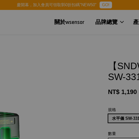
慶開幕，加入會員可領取$50折扣碼"NEW50"
GO!
關於wsensor
品牌總覽
產
【SN
SW-33
NT$ 1,190
規格
水平儀 SW-33
數量