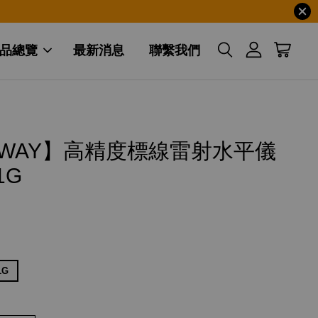
品總覽
最新消息
聯繫我們
DWAY】高精度標線雷射水平儀
1G
1G