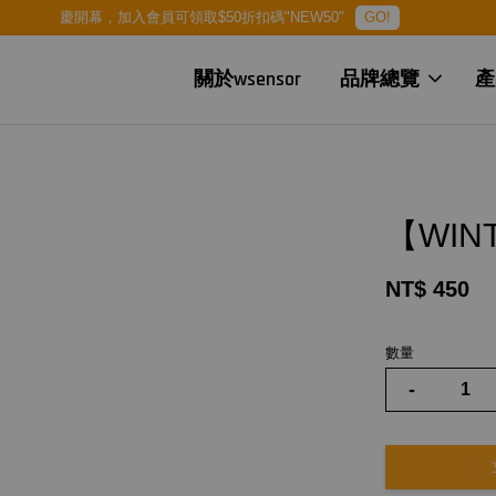
慶開幕，加入會員可領取$50折扣碼"NEW50"
GO!
關於wsensor
品牌總覽
產
【WIN
NT$ 450
數量
-