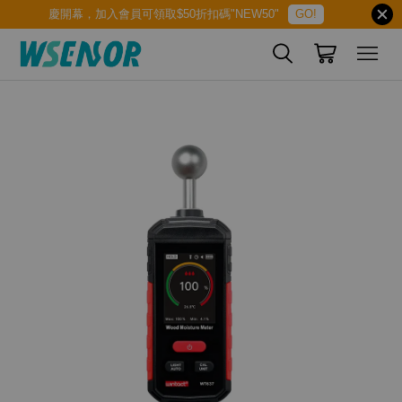
慶開幕，加入會員可領取$50折扣碼"NEW50"
GO!