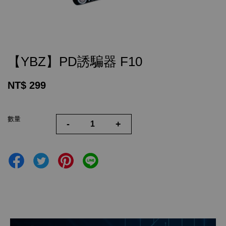
【YBZ】PD誘騙器 F10
NT$ 299
數量
-
+