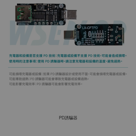
PD誘騙器