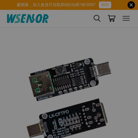
慶開幕，加入會員可領取$50折扣碼"NEW50"
GO!