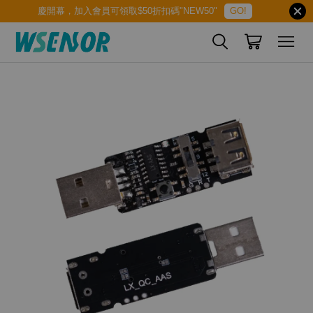
慶開幕，加入會員可領取$50折扣碼"NEW50"
GO!