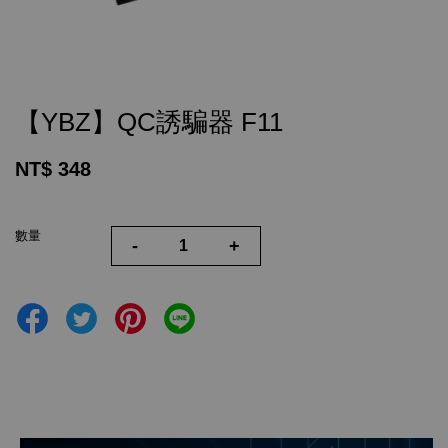
【YBZ】QC誘騙器 F11
NT$ 348
數量
-
+