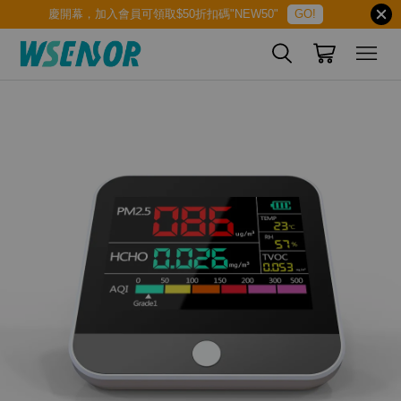
慶開幕，加入會員可領取$50折扣碼"NEW50"
GO!