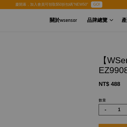
慶開幕，加入會員可領取$50折扣碼"NEW50"
GO!
關於wsensor
品牌總覽
產
【WS
EZ990
NT$ 488
數量
-