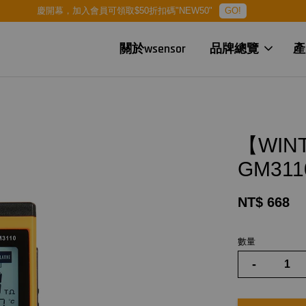
慶開幕，加入會員可領取$50折扣碼"NEW50"
GO!
關於wsensor
品牌總覽
產
【WI
GM311
NT$ 668
數量
-