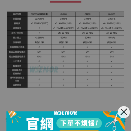
緊湊的設計，袖珍尺寸，該儀表廣泛應用於測量風機壓力，阻力/風速/爐
壓/過濾器的差壓，並監測燃燒過程中空氣中的氣體含量。