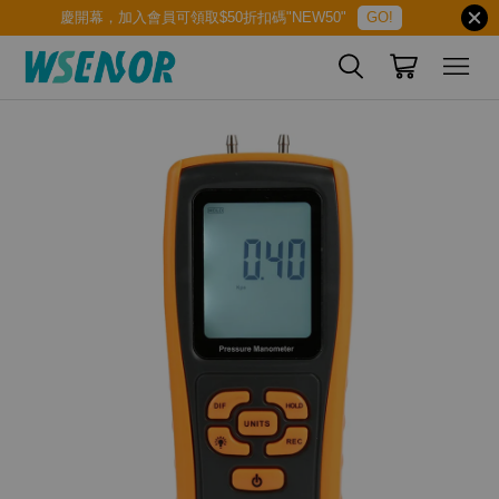
慶開幕，加入會員可領取$50折扣碼"NEW50"
GO!