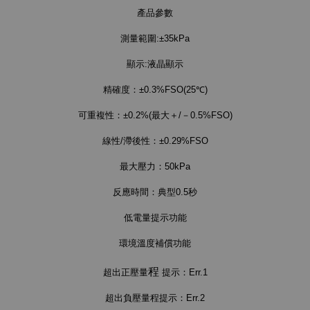
產品參數
測量範圍:±35kPa
顯示:液晶顯示
精確度：±0.3%FSO(25℃)
可重複性：±0.2%(最大＋/－0.5%FSO)
線性/滯後性：±0.29%FSO
最大壓力：50kPa
反應時間：典型0.5秒
低電量提示功能
環境溫度補償功能
程
超出正壓量
提示：Err.1
超出負壓量程提示：Err.2