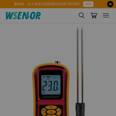
慶開幕，加入會員可領取$50折扣碼"NEW50"
GO!