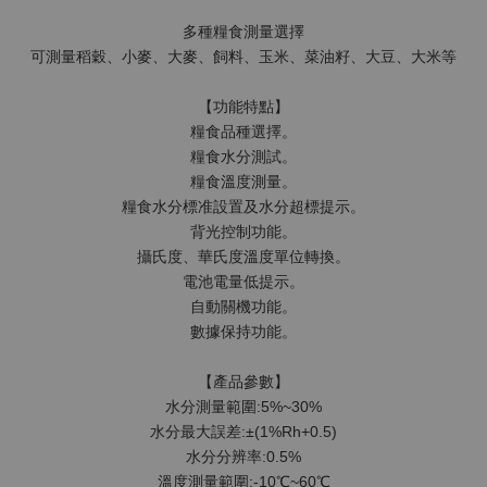
多種糧食測量選擇
可測量稻穀、小麥、大麥、飼料、玉米、菜油籽、大豆、大米等
【功能特點】
糧食品種選擇。
糧食水分測試。
糧食溫度測量。
糧食水分標准設置及水分超標提示。
背光控制功能。
攝氏度、華氏度溫度單位轉換。
電池電量低提示。
自動關機功能。
數據保持功能。
【產品參數】
水分測量範圍:5%~30%
水分最大誤差:±(1%Rh+0.5)
水分分辨率:0.5%
溫度測量範圍:-10℃~60℃