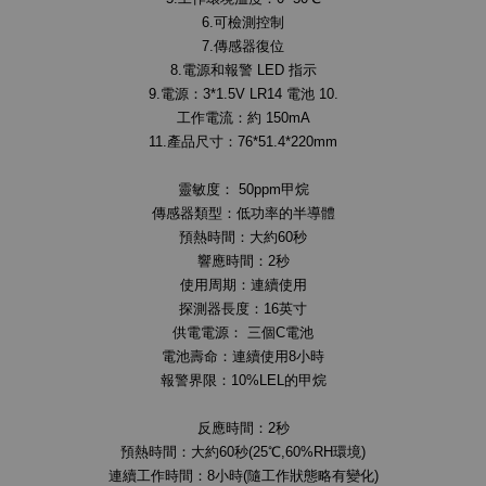
6.可檢測控制
7.傳感器復位
8.電源和報警 LED 指示
9.電源：3*1.5V LR14 電池 10.
工作電流：約 150mA
11.產品尺寸：76*51.4*220mm
靈敏度： 50ppm甲烷
傳感器類型：低功率的半導體
預熱時間：大約60秒
響應時間：2秒
使用周期：連續使用
探測器長度：16英寸
供電電源： 三個C電池
電池壽命：連續使用8小時
報警界限：10%LEL的甲烷
反應時間：2秒
預熱時間：大約60秒(25℃,60%RH環境)
連續工作時間：8小時(隨工作狀態略有變化)