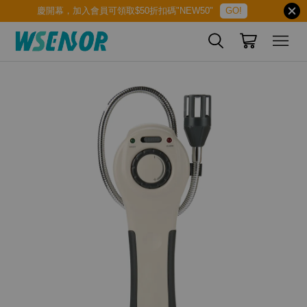
慶開幕，加入會員可領取$50折扣碼"NEW50"
GO!