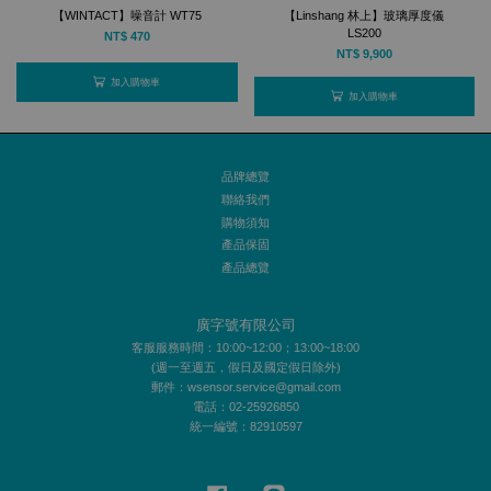
【WINTACT】噪音計 WT75
【Linshang 林上】玻璃厚度儀
LS200
NT$ 470
NT$ 9,900
加入購物車
加入購物車
品牌總覽
聯絡我們
購物須知
產品保固
產品總覽
廣字號有限公司
客服服務時間：10:00~12:00；13:00~18:00
(週一至週五，假日及國定假日除外)
郵件：wsensor.service@gmail.com
電話：02-25926850
統一編號：82910597
Facebook
Line