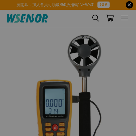
慶開幕，加入會員可領取$50折扣碼"NEW50"
GO!